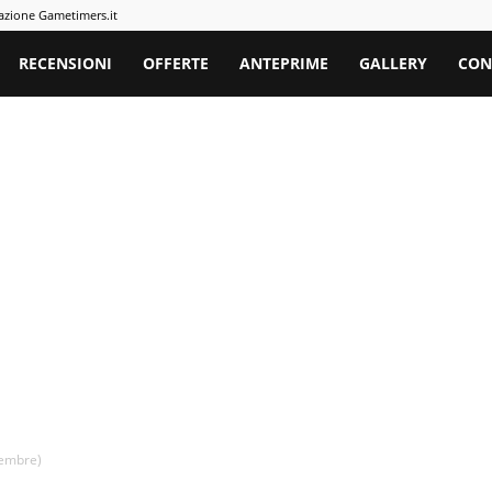
azione Gametimers.it
rs
RECENSIONI
OFFERTE
ANTEPRIME
GALLERY
CON
ovembre)