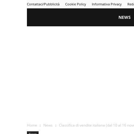
Contattaci/Pubblicità
Cookie Policy
Informativa Privacy
Red
Gametime
NEWS
Home
News
Classifica di vendite italiana (dal 10 al 16 n
News