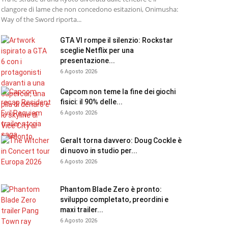
clangore di lame che non concedono esitazioni, Onimusha:
Way of the Sword riporta...
GTA VI rompe il silenzio: Rockstar
sceglie Netflix per una
presentazione...
6 Agosto 2026
Capcom non teme la fine dei giochi
fisici: il 90% delle...
6 Agosto 2026
Geralt torna davvero: Doug Cockle è
di nuovo in studio per...
6 Agosto 2026
Phantom Blade Zero è pronto:
sviluppo completato, preordini e
maxi trailer...
6 Agosto 2026