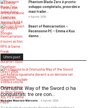
Phantom Blade Zero è pronto:
sviluppo completato, preordini e
maxi trailer...
6 Agosto 2026
Beast of Reincarnation –
Recensione PC – Emma e Kuu
danno...
Ultimi post
Onimusha: Way of the Sword ci ha
conquistati: tre ore con...
Nicholas Maurizio Mercurio
-
6 Agosto 2026
Tra le strade di una Kyoto divorata dalle tenebre e il