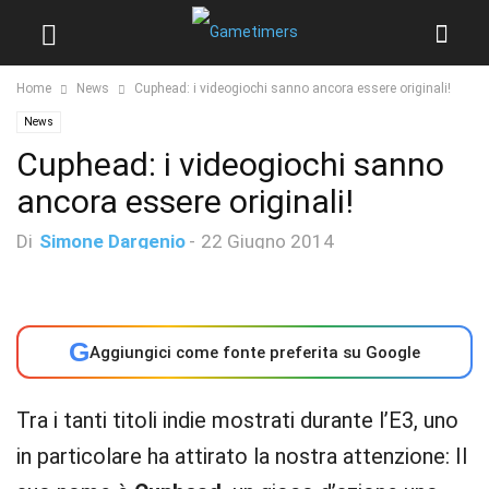
Home
News
Cuphead: i videogiochi sanno ancora essere originali!
News
Cuphead: i videogiochi sanno
ancora essere originali!
Di
Simone Dargenio
-
22 Giugno 2014
G
Aggiungici come fonte preferita su Google
Tra i tanti titoli indie mostrati durante l’E3, uno
in particolare ha attirato la nostra attenzione: Il