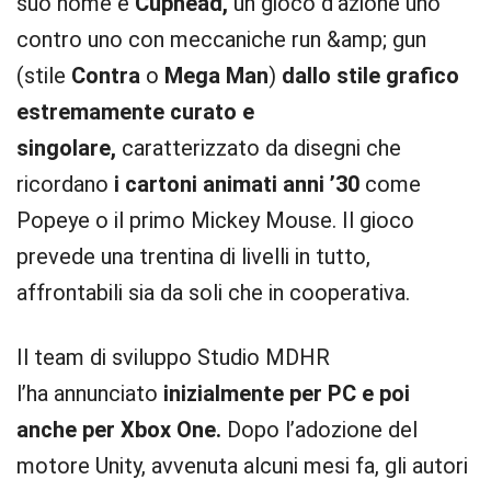
suo nome è
Cuphead,
un gioco d’azione uno
contro uno con meccaniche run &amp; gun
(stile
Contra
o
Mega Man
)
dallo stile grafico
estremamente curato e
singolare,
caratterizzato da disegni che
ricordano
i cartoni animati anni ’30
come
Popeye o il primo Mickey Mouse. Il gioco
prevede una trentina di livelli in tutto,
affrontabili sia da soli che in cooperativa.
Il team di sviluppo Studio MDHR
l’ha
annunciato
inizialmente per PC e poi
anche per Xbox One.
Dopo l’adozione del
motore Unity, avvenuta alcuni mesi fa, gli autori