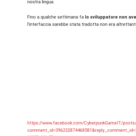
nostra lingua.
Fino a qualche settimana fa
lo sviluppatore non ave
l’interfaccia sarebbe stata tradotta non era altrettan
https://www.facebook.com/CyberpunkGameIT/posts
comment_id=396232874468581&reply_comment_id