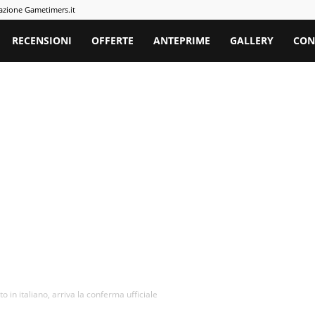
azione Gametimers.it
rs
RECENSIONI
OFFERTE
ANTEPRIME
GALLERY
CON
n italiano, arriva la conferma ufficiale