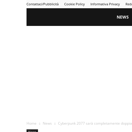
Contattaci/Pubblicità
Cookie Policy
Informativa Privacy
Red
Gametime
NEWS
Home
News
Cyberpunk 2077 sarà completamente doppiato i
News