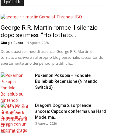
I più letti
George R.R. Martin rompe il silenzio
dopo sei mesi: “Ho lottato...
Giorgia Russo
-
4 Agosto 2026
Dopo quasi sei mesi di assenza, George R.R. Martin è
tornato a scrivere sul proprio blog personale, raccontando
apertamente uno dei periodi più difficili...
Pokémon Pokopia – Fondale
Bolleblub Recensione (Nintendo
Switch 2)
Dragon’s Dogma 2 sorprende
ancora: Capcom conferma una Hard
Mode, ma...
3 Agosto 2026