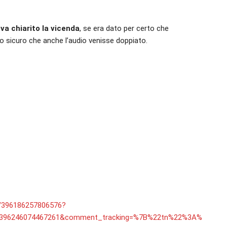
va chiarito la vicenda
, se era dato per certo che
to sicuro che anche l’audio venisse doppiato.
/396186257806576?
=396246074467261&comment_tracking=%7B%22tn%22%3A%