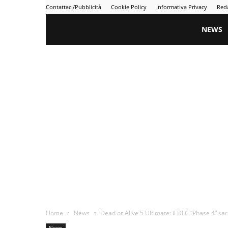
Contattaci/Pubblicità
Cookie Policy
Informativa Privacy
Red
Gametime
NEWS
Home
News
Dead or Alive 5 Ultimate: il DLC “Phase 4” sar
News