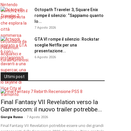
Octopath Traveler 3, Square Enix
rompe il silenzio: “Sappiamo quanto
lo...
7 Agosto 2026
GTA VI rompe il silenzio: Rockstar
sceglie Netflix per una
presentazione...
6 Agosto 2026
Ultimi post
Final Fantasy VII Revelation verso la
Gamescom: il nuovo trailer potrebbe...
Giorgia Russo
-
7 Agosto 2026
Final Fantasy VII Revelation potrebbe essere uno dei grandi