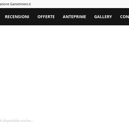
azione Gametimers.it
rs
RECENSIONI
OFFERTE
ANTEPRIME
GALLERY
CON
à disponibile anche...