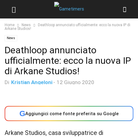
Home
News
Deathloop annunciato ufficialmente: ecco la nuova IP di
Arkane Studios!
News
Deathloop annunciato
ufficialmente: ecco la nuova IP
di Arkane Studios!
Di
Kristian Angeloni
-
12 Giugno 2020
G
Aggiungici come fonte preferita su Google
Arkane Studios, casa sviluppatrice di