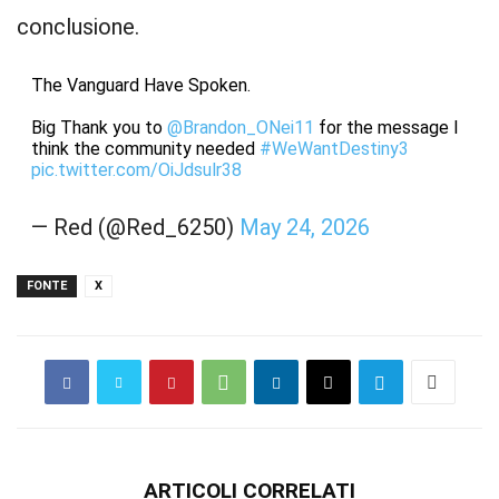
conclusione.
The Vanguard Have Spoken.
Big Thank you to
@Brandon_ONei11
for the message I
think the community needed
#WeWantDestiny3
pic.twitter.com/OiJdsulr38
— Red (@Red_6250)
May 24, 2026
FONTE
X
ARTICOLI CORRELATI