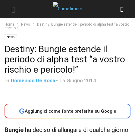
Home
News
Destiny: Bungie estende il periodo di alpha test “a vostro
rischio e...
News
Destiny: Bungie estende il
periodo di alpha test “a vostro
rischio e pericolo!”
Di
Domenico De Rosa
-
16 Giugno 2014
G
Aggiungici come fonte preferita su Google
Bungie
ha deciso di allungare di qualche giorno