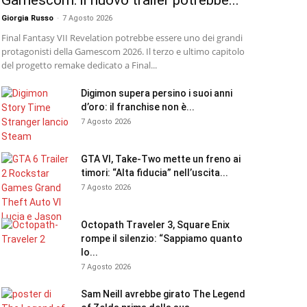
Gamescom: il nuovo trailer potrebbe...
Giorgia Russo
-
7 Agosto 2026
Final Fantasy VII Revelation potrebbe essere uno dei grandi
protagonisti della Gamescom 2026. Il terzo e ultimo capitolo
del progetto remake dedicato a Final...
Digimon supera persino i suoi anni
d’oro: il franchise non è...
7 Agosto 2026
GTA VI, Take-Two mette un freno ai
timori: “Alta fiducia” nell’uscita...
7 Agosto 2026
Octopath Traveler 3, Square Enix
rompe il silenzio: “Sappiamo quanto
lo...
7 Agosto 2026
Sam Neill avrebbe girato The Legend