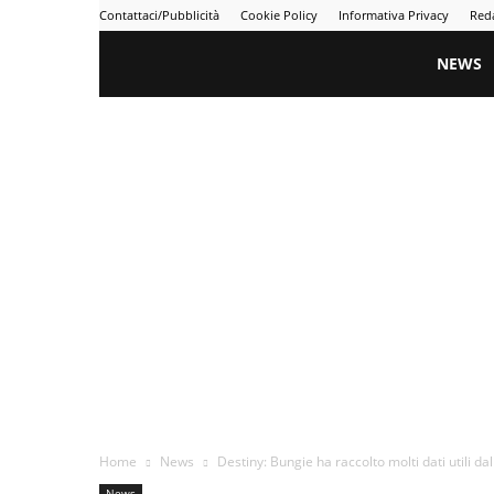
Contattaci/Pubblicità
Cookie Policy
Informativa Privacy
Red
Gametime
NEWS
Home
News
Destiny: Bungie ha raccolto molti dati utili dal
News