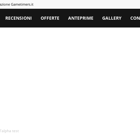
azione Gametimers.it
rs
RECENSIONI
OFFERTE
ANTEPRIME
GALLERY
CON
l'alpha test