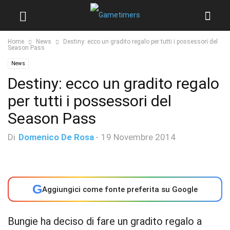
Home
News
Destiny: ecco un gradito regalo per tutti i possessori del
Season Pass
News
Destiny: ecco un gradito regalo
per tutti i possessori del
Season Pass
Di
Domenico De Rosa
-
19 Novembre 2014
G
Aggiungici come fonte preferita su Google
Bungie ha deciso di fare un gradito regalo a