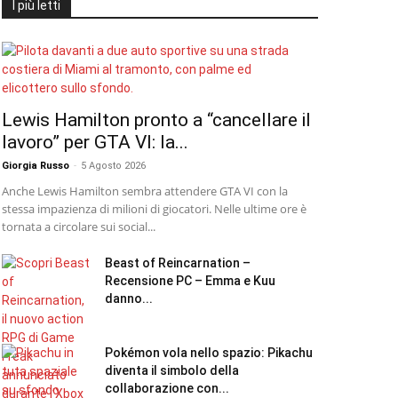
I più letti
Lewis Hamilton pronto a “cancellare il
lavoro” per GTA VI: la...
Giorgia Russo
-
5 Agosto 2026
Anche Lewis Hamilton sembra attendere GTA VI con la
stessa impazienza di milioni di giocatori. Nelle ultime ore è
tornata a circolare sui social...
Beast of Reincarnation –
Recensione PC – Emma e Kuu
danno...
Pokémon vola nello spazio: Pikachu
diventa il simbolo della
collaborazione con...