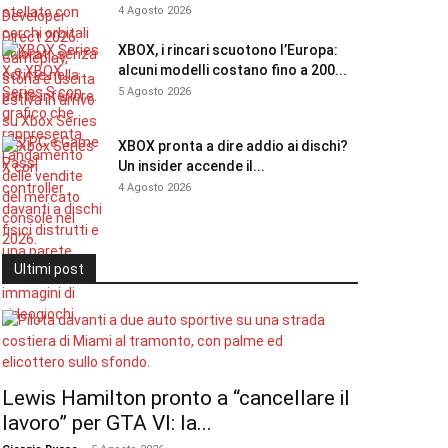
4 Agosto 2026
XBOX, i rincari scuotono l’Europa:
alcuni modelli costano fino a 200...
5 Agosto 2026
XBOX pronta a dire addio ai dischi?
Un insider accende il...
4 Agosto 2026
Ultimi post
Lewis Hamilton pronto a “cancellare il
lavoro” per GTA VI: la...