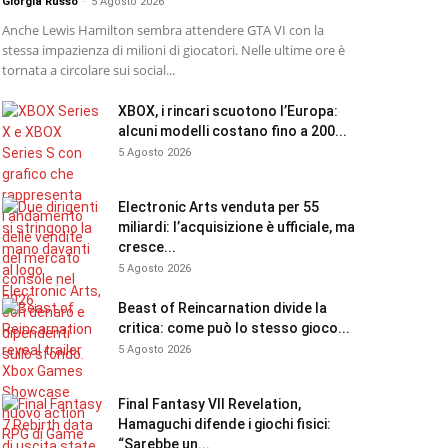
Giorgia Russo
-
5 Agosto 2026
Anche Lewis Hamilton sembra attendere GTA VI con la
stessa impazienza di milioni di giocatori. Nelle ultime ore è
tornata a circolare sui social...
XBOX, i rincari scuotono l’Europa:
alcuni modelli costano fino a 200...
5 Agosto 2026
Electronic Arts venduta per 55
miliardi: l’acquisizione è ufficiale, ma
cresce...
5 Agosto 2026
Beast of Reincarnation divide la
critica: come può lo stesso gioco...
5 Agosto 2026
Final Fantasy VII Revelation,
Hamaguchi difende i giochi fisici:
“Sarebbe un...