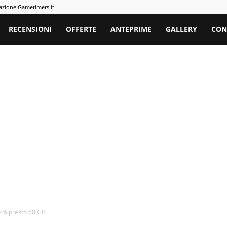
azione Gametimers.it
rs
RECENSIONI
OFFERTE
ANTEPRIME
GALLERY
CON
erà presto 60 GB