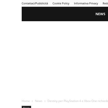
Contattaci/Pubblicità
Cookie Policy
Informativa Privacy
Red
Gametime
NEWS
Home
News
Destiny per PlayStation 4 e Xbox One richied
News