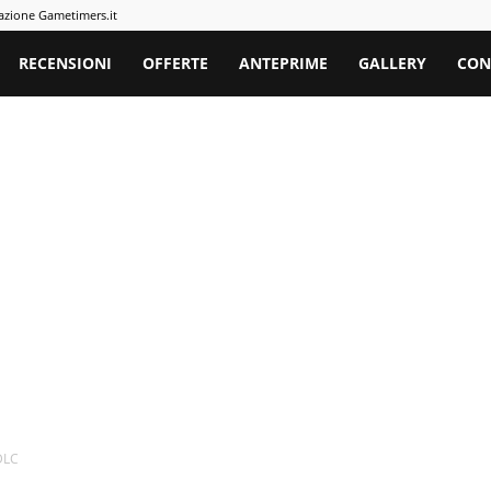
azione Gametimers.it
rs
RECENSIONI
OFFERTE
ANTEPRIME
GALLERY
CON
 DLC