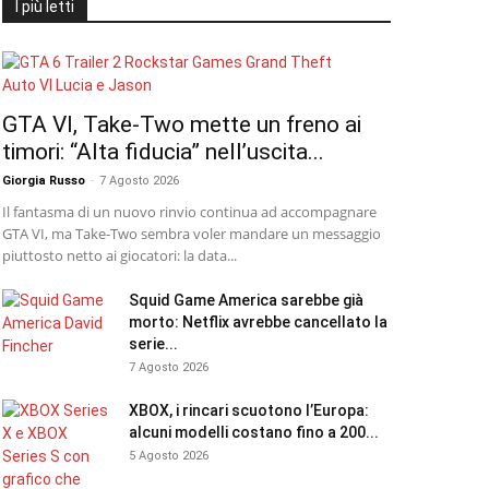
I più letti
GTA VI, Take-Two mette un freno ai
timori: “Alta fiducia” nell’uscita...
Giorgia Russo
-
7 Agosto 2026
Il fantasma di un nuovo rinvio continua ad accompagnare
GTA VI, ma Take-Two sembra voler mandare un messaggio
piuttosto netto ai giocatori: la data...
Squid Game America sarebbe già
morto: Netflix avrebbe cancellato la
serie...
7 Agosto 2026
XBOX, i rincari scuotono l’Europa:
alcuni modelli costano fino a 200...
5 Agosto 2026