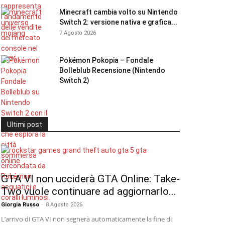
Minecraft cambia volto su Nintendo
Switch 2: versione nativa e grafica...
7 Agosto 2026
Pokémon Pokopia – Fondale
Bolleblub Recensione (Nintendo
Switch 2)
Ultimi post
GTA VI non ucciderà GTA Online: Take-
Two vuole continuare ad aggiornarlo...
Giorgia Russo
-
8 Agosto 2026
L’arrivo di GTA VI non segnerà automaticamente la fine di