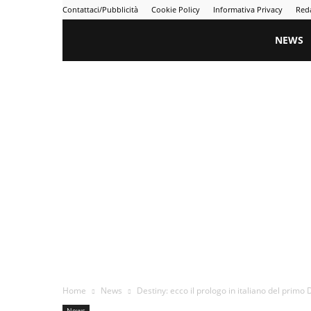
Contattaci/Pubblicità
Cookie Policy
Informativa Privacy
Red
Gametime
NEWS
Home
News
Destiny: ecco il prologo in italiano del primo
News