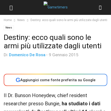
Home
News
Destiny: ecco quali sono le armi più utilizzate dagli utenti
News
Destiny: ecco quali sono le
armi più utilizzate dagli utenti
Di
Domenico De Rosa
-
9 Gennaio 2015
G
Aggiungici come fonte preferita su Google
Il Dr. Bunson Honeydew, chief resident
researcher presso Bungie,
ha studiato i dati