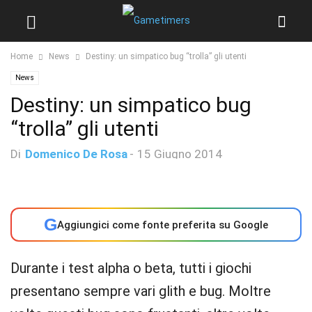
Home
News
Destiny: un simpatico bug “trolla” gli utenti
News
Destiny: un simpatico bug
“trolla” gli utenti
Di
Domenico De Rosa
-
15 Giugno 2014
G
Aggiungici come fonte preferita su Google
Durante i test alpha o beta, tutti i giochi
presentano sempre vari glith e bug. Moltre