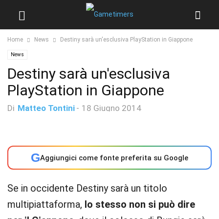
Home
News
Destiny sarà un'esclusiva PlayStation in Giappone
News
Destiny sarà un'esclusiva
PlayStation in Giappone
Di
Matteo Tontini
-
18 Giugno 2014
G
Aggiungici come fonte preferita su Google
Se in occidente Destiny sarà un titolo
multipiattaforma,
lo stesso non si può dire