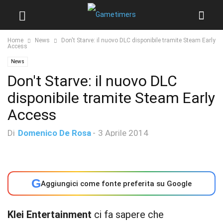
Home
News
Don't Starve: il nuovo DLC disponibile tramite Steam Early
Access
News
Don't Starve: il nuovo DLC
disponibile tramite Steam Early
Access
Di
Domenico De Rosa
-
3 Aprile 2014
G
Aggiungici come fonte preferita su Google
Klei Entertainment
ci fa sapere che