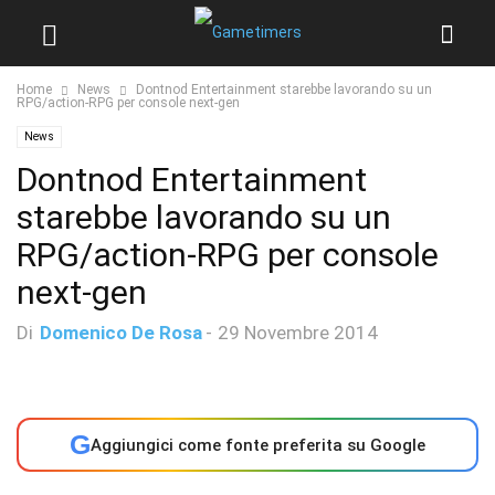
Home
News
Dontnod Entertainment starebbe lavorando su un
RPG/action-RPG per console next-gen
News
Dontnod Entertainment
starebbe lavorando su un
RPG/action-RPG per console
next-gen
Di
Domenico De Rosa
-
29 Novembre 2014
G
Aggiungici come fonte preferita su Google