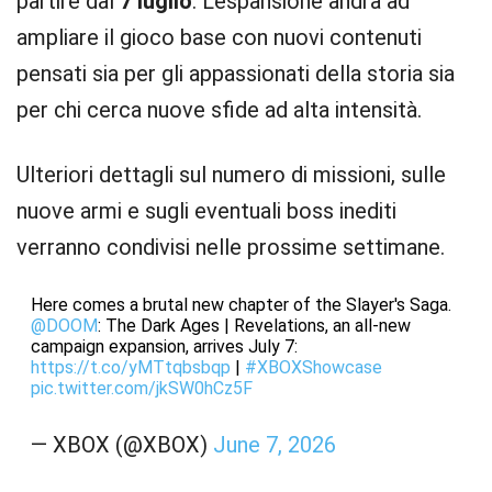
partire dal
7 luglio
. L’espansione andrà ad
ampliare il gioco base con nuovi contenuti
pensati sia per gli appassionati della storia sia
per chi cerca nuove sfide ad alta intensità.
Ulteriori dettagli sul numero di missioni, sulle
nuove armi e sugli eventuali boss inediti
verranno condivisi nelle prossime settimane.
Here comes a brutal new chapter of the Slayer's Saga.
@DOOM
: The Dark Ages | Revelations, an all-new
campaign expansion, arrives July 7:
https://t.co/yMTtqbsbqp
|
#XBOXShowcase
pic.twitter.com/jkSW0hCz5F
— XBOX (@XBOX)
June 7, 2026