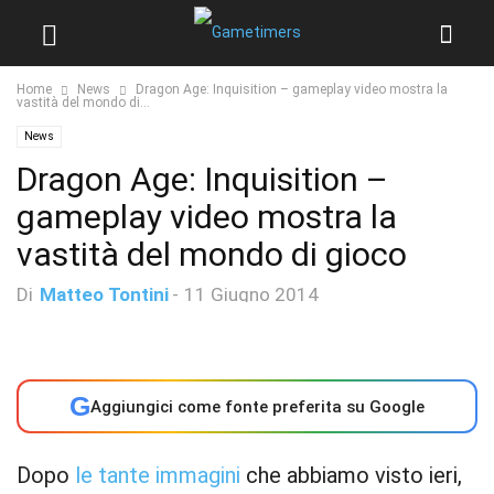
Home
News
Dragon Age: Inquisition – gameplay video mostra la
vastità del mondo di...
News
Dragon Age: Inquisition –
gameplay video mostra la
vastità del mondo di gioco
Di
Matteo Tontini
-
11 Giugno 2014
G
Aggiungici come fonte preferita su Google
Dopo
le tante immagini
che abbiamo visto ieri,