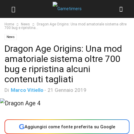
Home
News
Dragon Age Origins: Una mod amatoriale sistema oltre
700 bug e ripristina...
News
Dragon Age Origins: Una mod
amatoriale sistema oltre 700
bug e ripristina alcuni
contenuti tagliati
Di
Marco Vitiello
-
21 Gennaio 2019
G
Aggiungici come fonte preferita su Google