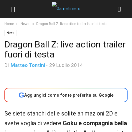
Home
News
Dragon Ball Z: live action trailer fuori di testa
News
Dragon Ball Z: live action trailer
fuori di testa
Di
Matteo Tontini
-
29 Luglio 2014
G
Aggiungici come fonte preferita su Google
Se siete stanchi delle solite animazioni 2D e
avete voglia di vedere
Goku e compagnia bella