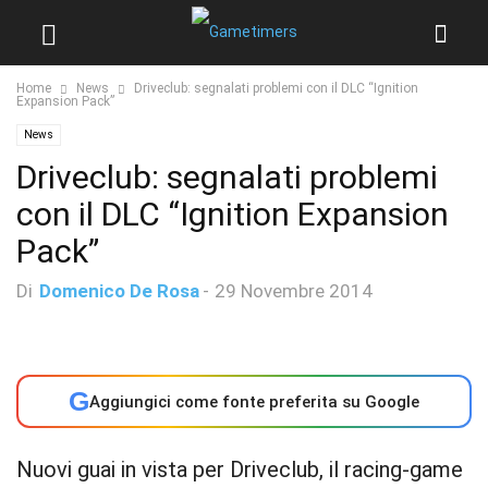
Home
News
Driveclub: segnalati problemi con il DLC “Ignition
Expansion Pack”
News
Driveclub: segnalati problemi
con il DLC “Ignition Expansion
Pack”
Di
Domenico De Rosa
-
29 Novembre 2014
G
Aggiungici come fonte preferita su Google
Nuovi guai in vista per Driveclub, il racing-game