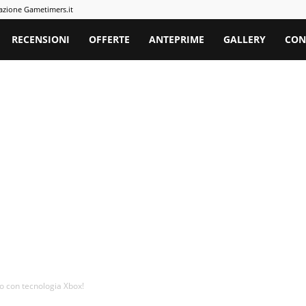
azione Gametimers.it
rs
RECENSIONI
OFFERTE
ANTEPRIME
GALLERY
CON
lo con tecnologia Xbox!