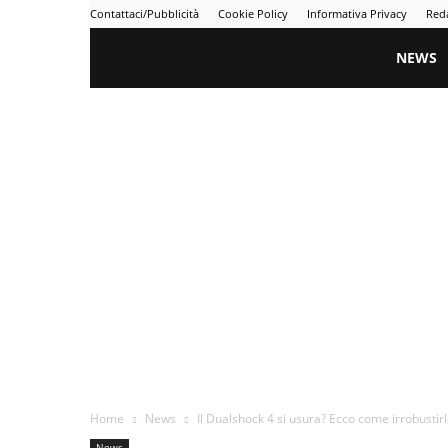
Contattaci/Pubblicità
Cookie Policy
Informativa Privacy
Red
Gametime
NEWS
Home
News
Il Dualshock 4 si usura? Ecco come irrobustir
News