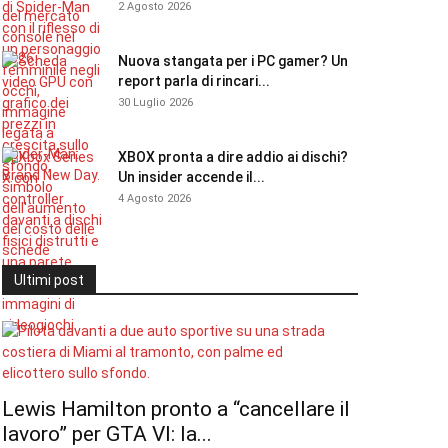
2 Agosto 2026
Nuova stangata per i PC gamer? Un
report parla di rincari...
30 Luglio 2026
XBOX pronta a dire addio ai dischi?
Un insider accende il...
4 Agosto 2026
Ultimi post
Lewis Hamilton pronto a “cancellare il
lavoro” per GTA VI: la...