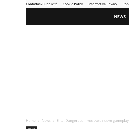
Contattaci/Pubblicità
Cookie Policy
Informativa Privacy
Red
Gametime
NEWS
Home
News
Elite: Dangerous – mostrato nuovo gameplay 
News