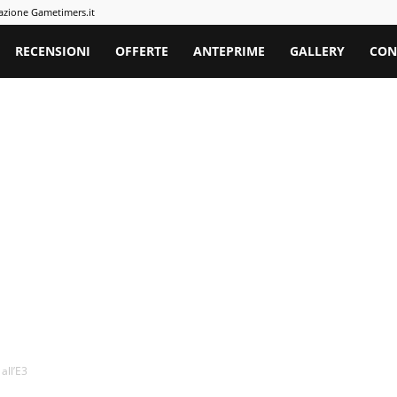
azione Gametimers.it
rs
RECENSIONI
OFFERTE
ANTEPRIME
GALLERY
CON
all’E3