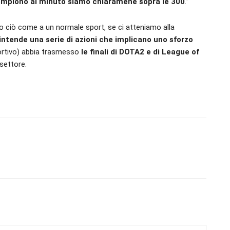
ompiono al minuto siamo chiaramene sopra le 300
.”
tto ciò come a un normale sport, se ci atteniamo alla
 intende una serie di azioni che implicano uno sforzo
ortivo) abbia trasmesso
le finali di DOTA2 e di League of
 settore.