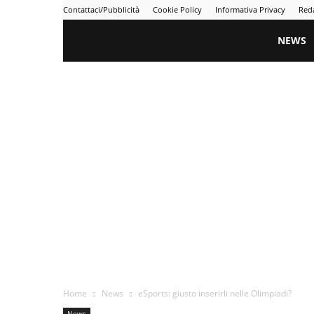
Contattaci/Pubblicità
Cookie Policy
Informativa Privacy
Red
Gametime
NEWS
Home
News
eSports: giusto inserirli nelle Olimpiadi?
News