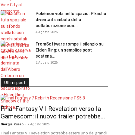
Pokémon vola nello spazio: Pikachu
diventa il simbolo della
collaborazione con...
4 Agosto 2026
FromSoftware rompe il silenzio su
Elden Ring: un semplice post
scatena...
2 Agosto 2026
Ultimi post
Final Fantasy VII Revelation verso la
Gamescom: il nuovo trailer potrebbe...
Giorgia Russo
-
7 Agosto 2026
Final Fantasy VII Revelation potrebbe essere uno dei grandi