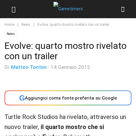
Home
News
Evolve: quarto mostro rivelato con un trailer
News
Evolve: quarto mostro rivelato
con un trailer
Di
Matteo Tontini
-
14 Gennaio 2015
G
Aggiungici come fonte preferita su Google
Turtle Rock Studios ha rivelato, attraverso un
nuovo trailer,
il quarto mostro che si