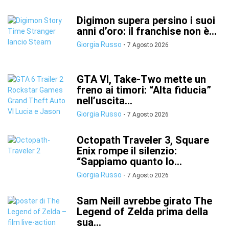
Digimon supera persino i suoi
anni d’oro: il franchise non è...
Giorgia Russo
-
7 Agosto 2026
GTA VI, Take-Two mette un
freno ai timori: “Alta fiducia”
nell’uscita...
Giorgia Russo
-
7 Agosto 2026
Octopath Traveler 3, Square
Enix rompe il silenzio:
“Sappiamo quanto lo...
Giorgia Russo
-
7 Agosto 2026
Sam Neill avrebbe girato The
Legend of Zelda prima della
sua...