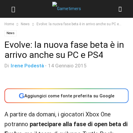
Home
News
Evolve: la nuova fase beta è in arrivo anche su PC e...
News
Evolve: la nuova fase beta è in
arrivo anche su PC e PS4
Di
Irene Podestà
-
14 Gennaio 2015
G
Aggiungici come fonte preferita su Google
A partire da domani, i giocatori Xbox One
potranno
partecipare alla fase di open beta di