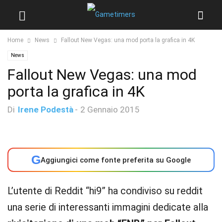
Home
News
Fallout New Vegas: una mod porta la grafica in 4K
News
Fallout New Vegas: una mod
porta la grafica in 4K
Di
Irene Podestà
-
2 Gennaio 2015
G
Aggiungici come fonte preferita su Google
L’utente di Reddit “hi9” ha condiviso su reddit
una serie di interessanti immagini dedicate alla