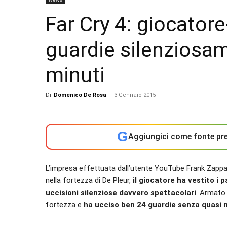
Far Cry 4: giocatore
guardie silenziosa
minuti
Di
Domenico De Rosa
-
3 Gennaio 2015
G
Aggiungici come fonte pre
L’impresa effettuata dall’utente YouTube Frank Zappa
nella fortezza di De Pleur,
il giocatore ha vestito i p
uccisioni silenziose davvero spettacolari
. Armato 
fortezza e
ha ucciso ben 24 guardie senza quasi m