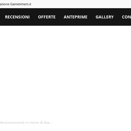
azione Gametimers.it
rs
RECENSIONI
OFFERTE
ANTEPRIME
GALLERY
CON
silenziosamente in meno di due...