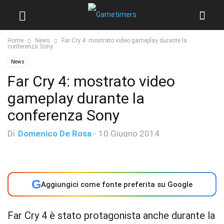
Home
News
Far Cry 4: mostrato video gameplay durante la
conferenza Sony
News
Far Cry 4: mostrato video
gameplay durante la
conferenza Sony
Di
Domenico De Rosa
-
10 Giugno 2014
G
Aggiungici come fonte preferita su Google
Far Cry 4 è stato protagonista anche durante la