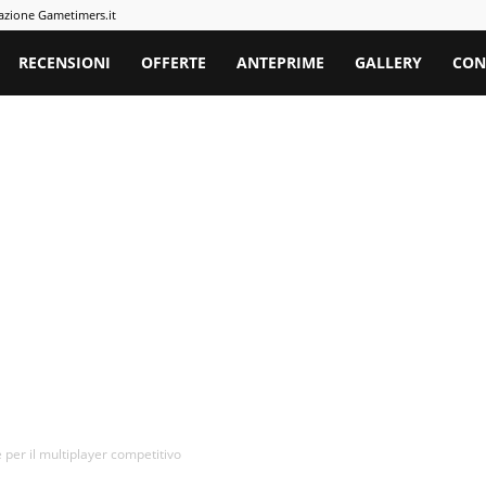
azione Gametimers.it
rs
RECENSIONI
OFFERTE
ANTEPRIME
GALLERY
CON
per il multiplayer competitivo