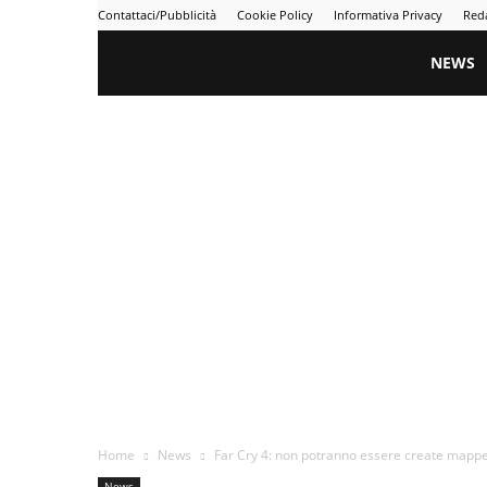
Contattaci/Pubblicità
Cookie Policy
Informativa Privacy
Red
Gametime
NEWS
Home
News
Far Cry 4: non potranno essere create mappe 
News