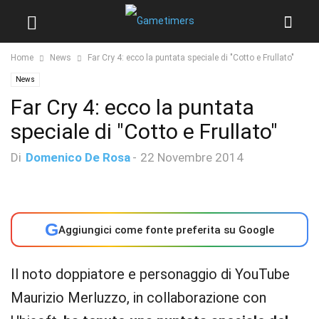
Home
News
Far Cry 4: ecco la puntata speciale di "Cotto e Frullato"
News
Far Cry 4: ecco la puntata
speciale di "Cotto e Frullato"
Di
Domenico De Rosa
-
22 Novembre 2014
G
Aggiungici come fonte preferita su Google
Il noto doppiatore e personaggio di YouTube
Maurizio Merluzzo, in collaborazione con