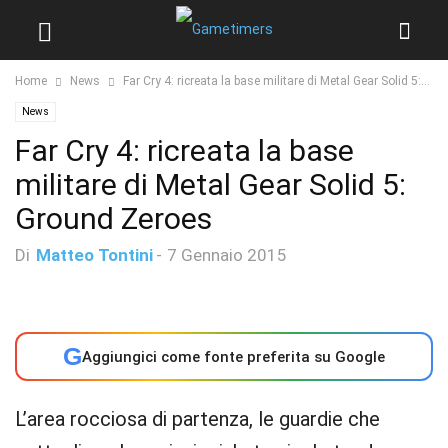
Home
News
Far Cry 4: ricreata la base militare di Metal Gear Solid 5:...
News
Far Cry 4: ricreata la base
militare di Metal Gear Solid 5:
Ground Zeroes
Di
Matteo Tontini
-
7 Gennaio 2015
G
Aggiungici come fonte preferita su Google
L’area rocciosa di partenza, le guardie che