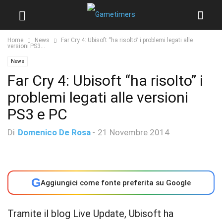
Home
News
Far Cry 4: Ubisoft “ha risolto” i problemi legati alle
versioni PS3...
News
Far Cry 4: Ubisoft “ha risolto” i
problemi legati alle versioni
PS3 e PC
Di
Domenico De Rosa
-
21 Novembre 2014
G
Aggiungici come fonte preferita su Google
Tramite il blog Live Update, Ubisoft ha