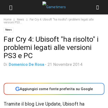
Home
News
Far Cry 4: Ubisoft "ha risolto" i problemi legati alle
versioni PS3...
News
Far Cry 4: Ubisoft "ha risolto" i
problemi legati alle versioni
PS3 e PC
Di
Domenico De Rosa
-
21 Novembre 2014
G
Aggiungici come fonte preferita su Google
Tramite il blog Live Update, Ubisoft ha