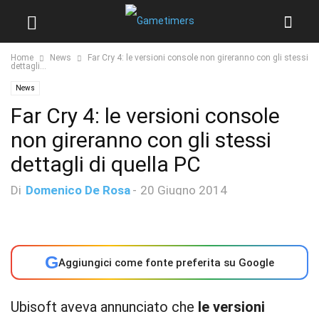
Home
News
Far Cry 4: le versioni console non gireranno con gli stessi
dettagli...
News
Far Cry 4: le versioni console
non gireranno con gli stessi
dettagli di quella PC
Di
Domenico De Rosa
-
20 Giugno 2014
G
Aggiungici come fonte preferita su Google
Ubisoft aveva annunciato che
le versioni