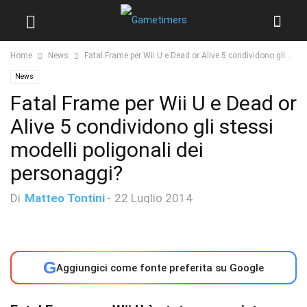
Home
News
Fatal Frame per Wii U e Dead or Alive 5 condividono gli...
News
Fatal Frame per Wii U e Dead or
Alive 5 condividono gli stessi
modelli poligonali dei
personaggi?
Di
Matteo Tontini
-
22 Luglio 2014
G
Aggiungici come fonte preferita su Google