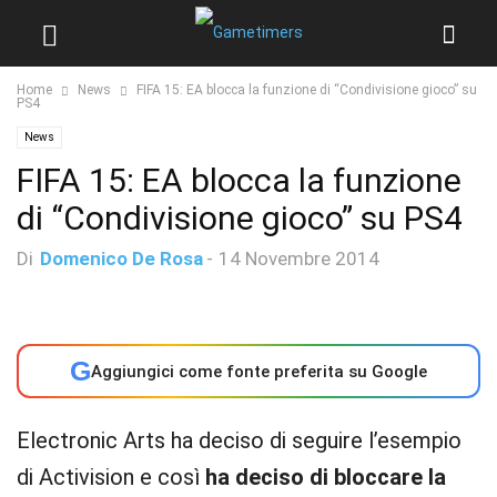
Home
News
FIFA 15: EA blocca la funzione di “Condivisione gioco” su
PS4
News
FIFA 15: EA blocca la funzione
di “Condivisione gioco” su PS4
Di
Domenico De Rosa
-
14 Novembre 2014
G
Aggiungici come fonte preferita su Google
Electronic Arts ha deciso di seguire l’esempio
di Activision e così
ha deciso di bloccare la