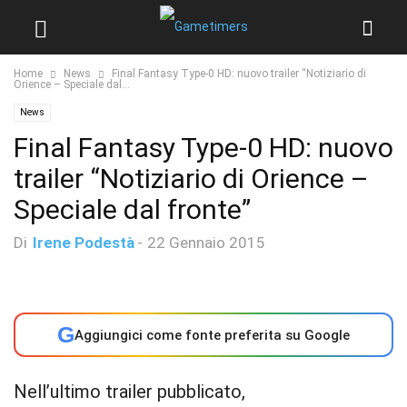
Home
News
Final Fantasy Type-0 HD: nuovo trailer “Notiziario di
Orience – Speciale dal...
News
Final Fantasy Type-0 HD: nuovo
trailer “Notiziario di Orience –
Speciale dal fronte”
Di
Irene Podestà
-
22 Gennaio 2015
G
Aggiungici come fonte preferita su Google
Nell’ultimo trailer pubblicato,