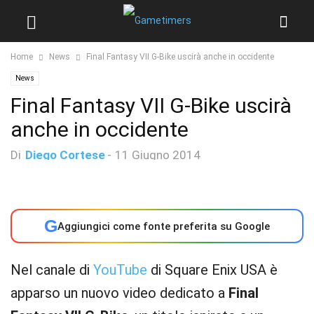
Home
News
Final Fantasy VII G-Bike uscirà anche in occidente
News
Final Fantasy VII G-Bike uscirà
anche in occidente
Di
Diego Cortese
-
11 Giugno 2014
G
Aggiungici come fonte preferita su Google
Nel canale di
YouTube
di Square Enix USA è
apparso un nuovo video dedicato a
Final