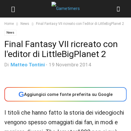
Home
News
Final Fantasy VII ricreato con l'editor di LittleBigPlanet 2
News
Final Fantasy VII ricreato con
l'editor di LittleBigPlanet 2
Di
Matteo Tontini
-
19 Novembre 2014
G
Aggiungici come fonte preferita su Google
I titoli che hanno fatto la storia dei videogiochi
vengono spesso omaggiati dai fan, in modi e