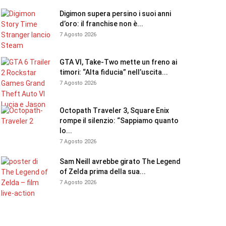
Digimon supera persino i suoi anni
d’oro: il franchise non è...
7 Agosto 2026
GTA VI, Take-Two mette un freno ai
timori: “Alta fiducia” nell’uscita...
7 Agosto 2026
Octopath Traveler 3, Square Enix
rompe il silenzio: “Sappiamo quanto
lo...
7 Agosto 2026
Sam Neill avrebbe girato The Legend
of Zelda prima della sua...
7 Agosto 2026