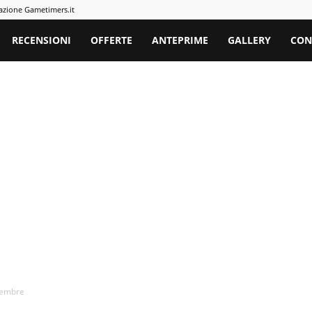
azione Gametimers.it
rs
RECENSIONI
OFFERTE
ANTEPRIME
GALLERY
CON
icembre