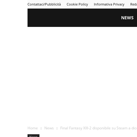
Contattaci/Pubblicità
Cookie Policy
Informativa Privacy
Red
Gametime
NEWS
Home
News
Final Fantasy XIII-2 disponibile su Steam a d
News