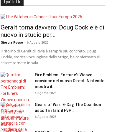
I più letti
Geralt torna davvero: Doug Cockle è di
nuovo in studio per...
Giorgia Russo
-
6 Agosto 2026
Il ritorno di Geralt di Rivia è sempre più concreto. Doug
Cockle, storica voce inglese dello Strigo, ha confermato di
essere tornato in sala...
Fire Emblem: Fortune’s Weave
convince nel nuovo Direct: Nintendo
mostra il...
4 Agosto 2026
Gears of War: E-Day, The Coalition
ascolta i fan: il PvP...
6 Agosto 2026