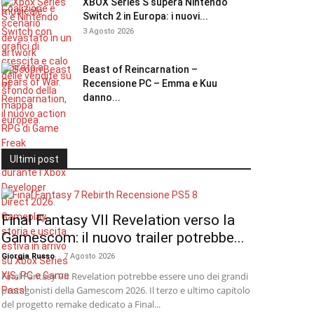
XBOX Series S supera Nintendo
Switch 2 in Europa: i nuovi...
3 Agosto 2026
Beast of Reincarnation –
Recensione PC – Emma e Kuu
danno...
Ultimi post
Final Fantasy VII Revelation verso la
Gamescom: il nuovo trailer potrebbe...
Giorgia Russo
-
7 Agosto 2026
Final Fantasy VII Revelation potrebbe essere uno dei grandi
protagonisti della Gamescom 2026. Il terzo e ultimo capitolo
del progetto remake dedicato a Final...