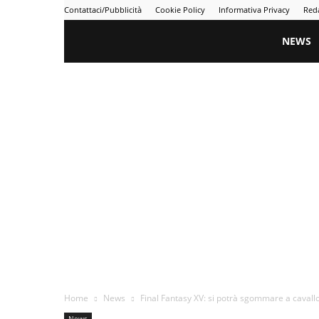
Contattaci/Pubblicità
Cookie Policy
Informativa Privacy
Red
Gametime
NEWS
Home
News
Final Fantasy XV: si potrà sgommare a cavall
News