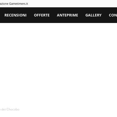
azione Gametimers.it
rs
RECENSIONI
OFFERTE
ANTEPRIME
GALLERY
CON
o dei Chocobo