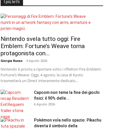
I più letti
Nintendo svela tutto oggi: Fire
Emblem: Fortune’s Weave torna
protagonista con...
Giorgia Russo
-
4 Agosto 2026
Nintendo è pronta a riportare sotto i riflettori Fire Emblem:
Fortune’s Weave. Oggi, 4 agosto, la casa di Kyoto
trasmetterà un Direct interamente dedicato...
Capcom non teme la fine dei giochi
fisici: il 90% delle...
6 Agosto 2026
Pokémon vola nello spazio: Pikachu
diventa il simbolo della