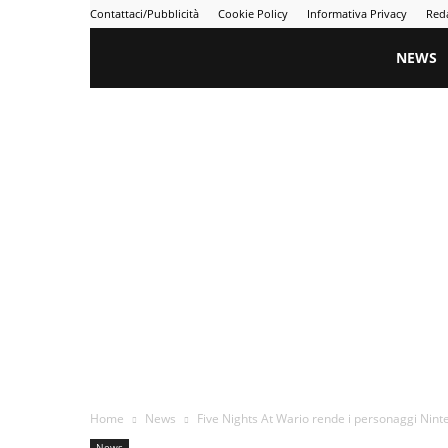
Contattaci/Pubblicità
Cookie Policy
Informativa Privacy
Red
Gametime
NEWS
Home
News
Five Nights At Wario rende i personaggi Nint
News