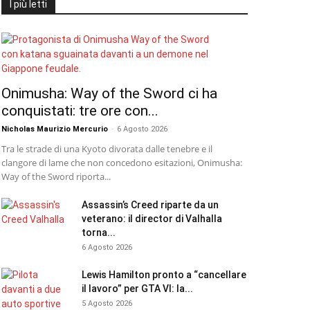
I più letti
Onimusha: Way of the Sword ci ha
conquistati: tre ore con...
Nicholas Maurizio Mercurio
-
6 Agosto 2026
Tra le strade di una Kyoto divorata dalle tenebre e il
clangore di lame che non concedono esitazioni, Onimusha:
Way of the Sword riporta...
Assassin’s Creed riparte da un
veterano: il director di Valhalla
torna...
6 Agosto 2026
Lewis Hamilton pronto a “cancellare
il lavoro” per GTA VI: la...
5 Agosto 2026