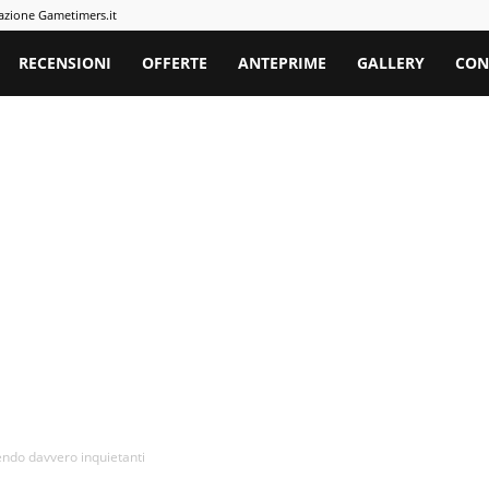
azione Gametimers.it
rs
RECENSIONI
OFFERTE
ANTEPRIME
GALLERY
CON
endo davvero inquietanti