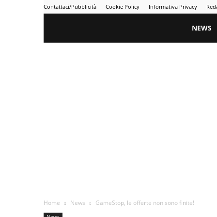
Contattaci/Pubblicità
Cookie Policy
Informativa Privacy
Red
Gametime
NEWS
Home
News
GameStop, le offerte non sono finite!
News