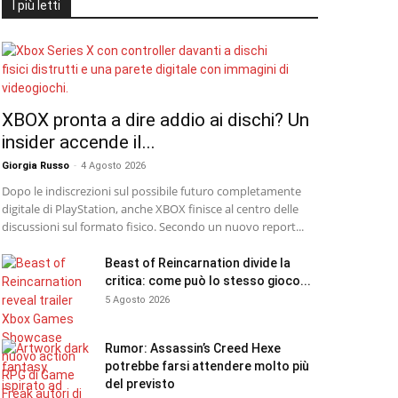
I più letti
XBOX pronta a dire addio ai dischi? Un
insider accende il...
Giorgia Russo
-
4 Agosto 2026
Dopo le indiscrezioni sul possibile futuro completamente
digitale di PlayStation, anche XBOX finisce al centro delle
discussioni sul formato fisico. Secondo un nuovo report...
Beast of Reincarnation divide la
critica: come può lo stesso gioco...
5 Agosto 2026
Rumor: Assassin’s Creed Hexe
potrebbe farsi attendere molto più
del previsto