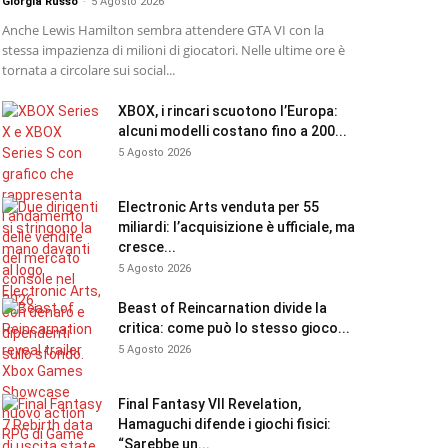
Giorgia Russo
-
5 Agosto 2026
Anche Lewis Hamilton sembra attendere GTA VI con la
stessa impazienza di milioni di giocatori. Nelle ultime ore è
tornata a circolare sui social...
XBOX, i rincari scuotono l’Europa:
alcuni modelli costano fino a 200...
5 Agosto 2026
Electronic Arts venduta per 55
miliardi: l’acquisizione è ufficiale, ma
cresce...
5 Agosto 2026
Beast of Reincarnation divide la
critica: come può lo stesso gioco...
5 Agosto 2026
Final Fantasy VII Revelation,
Hamaguchi difende i giochi fisici:
“Sarebbe un...