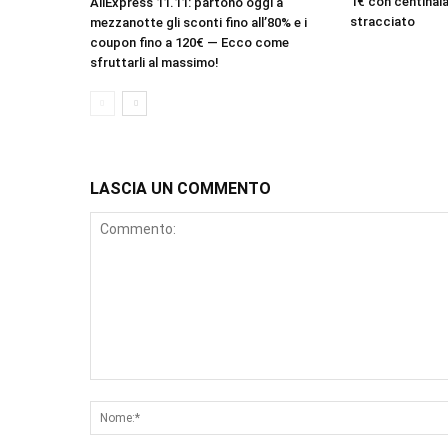
1€ con centinaia
AliExpress 11.11: partono oggi a
stracciato
mezzanotte gli sconti fino all’80% e i
coupon fino a 120€ — Ecco come
sfruttarli al massimo!
LASCIA UN COMMENTO