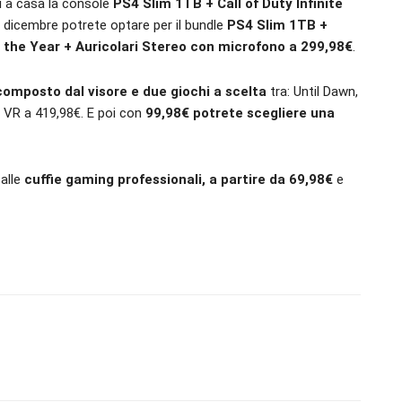
vi a casa la console
PS4 Slim 1TB + Call of Duty Infinite
28 dicembre potrete optare per il bundle
PS4 Slim 1TB +
the Year + Auricolari Stereo con microfono a 299,98€
.
composto dal visore e due giochi a scelta
tra: Until Dawn,
a VR a 419,98€. E poi con
99,98€ potrete scegliere una
 alle
cuffie gaming professionali, a partire da 69,98€
e