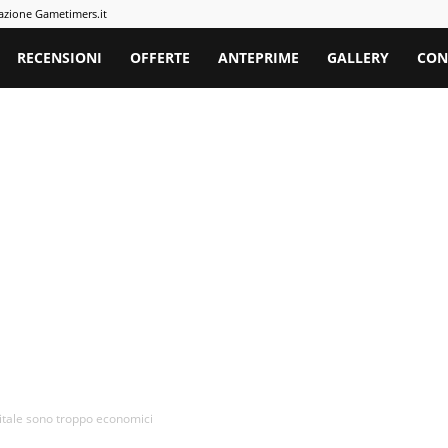
azione Gametimers.it
rs
RECENSIONI
OFFERTE
ANTEPRIME
GALLERY
CON
itale sono troppo economici