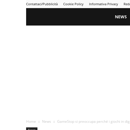
Contattaci/Pubblicità
Cookie Policy
Informativa Privacy
Red
Gametime
NEWS
Home
News
GameStop si preoccupa perché i giochi in dig
News