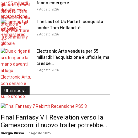
fanno emergere...
7 Agosto 2026
The Last of Us Parte II conquista
anche Tom Holland: è...
2 Agosto 2026
Electronic Arts venduta per 55
miliardi: l’acquisizione è ufficiale, ma
cresce...
5 Agosto 2026
Ultimi post
Final Fantasy VII Revelation verso la
Gamescom: il nuovo trailer potrebbe...
Giorgia Russo
-
7 Agosto 2026