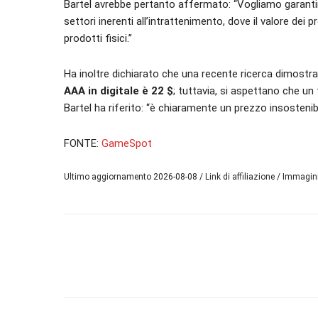
Bartel avrebbe pertanto affermato: “Vogliamo garantire
settori inerenti all’intrattenimento, dove il valore dei p
prodotti fisici.”
Ha inoltre dichiarato che una recente ricerca dimostr
AAA in digitale è 22 $
; tuttavia, si aspettano che un 
Bartel ha riferito: “è chiaramente un prezzo insostenibi
FONTE:
GameSpot
Ultimo aggiornamento 2026-08-08 / Link di affiliazione / Immagi