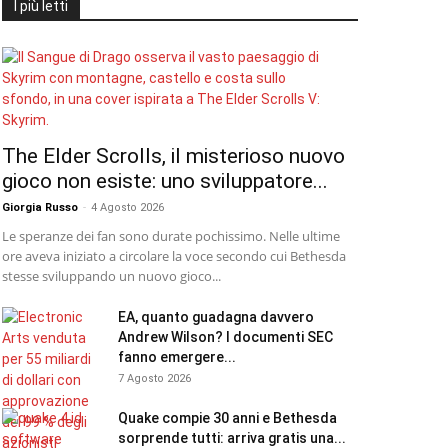
I più letti
The Elder Scrolls, il misterioso nuovo
gioco non esiste: uno sviluppatore...
Giorgia Russo
-
4 Agosto 2026
Le speranze dei fan sono durate pochissimo. Nelle ultime
ore aveva iniziato a circolare la voce secondo cui Bethesda
stesse sviluppando un nuovo gioco...
EA, quanto guadagna davvero
Andrew Wilson? I documenti SEC
fanno emergere...
7 Agosto 2026
Quake compie 30 anni e Bethesda
sorprende tutti: arriva gratis una...