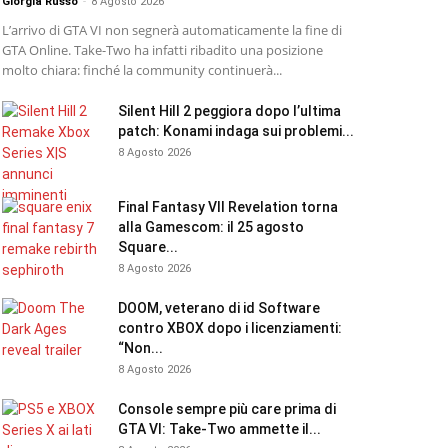
Giorgia Russo
-
8 Agosto 2026
L’arrivo di GTA VI non segnerà automaticamente la fine di
GTA Online. Take-Two ha infatti ribadito una posizione
molto chiara: finché la community continuerà...
Silent Hill 2 peggiora dopo l’ultima
patch: Konami indaga sui problemi...
8 Agosto 2026
Final Fantasy VII Revelation torna
alla Gamescom: il 25 agosto
Square...
8 Agosto 2026
DOOM, veterano di id Software
contro XBOX dopo i licenziamenti:
“Non...
8 Agosto 2026
Console sempre più care prima di
GTA VI: Take-Two ammette il...