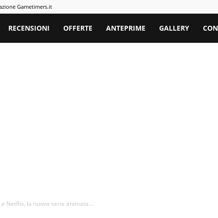
azione Gametimers.it
rs
RECENSIONI
OFFERTE
ANTEPRIME
GALLERY
CON
e Netflix, la nuova serie animata...