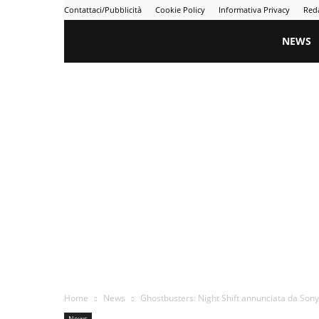
Contattaci/Pubblicità
Cookie Policy
Informativa Privacy
Red
Gametime
NEWS
Home
News
Ghostbusters: Night Shift annunciata da Sony 
News