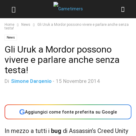
Home
News
Gli Uruk a Mordor possono vivere e parlare anche senza
testa!
News
Gli Uruk a Mordor possono
vivere e parlare anche senza
testa!
Di
Simone Dargenio
-
15 Novembre 2014
G
Aggiungici come fonte preferita su Google
In mezzo a tutti i
bug
di Assassin’s Creed Unity