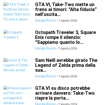
GTA VI, Take-Two mette un
freno ai timori: “Alta fiducia”
nell’uscita...
Giorgia Russo
-
7 Agosto 2026
Octopath Traveler 3, Square
Enix rompe il silenzio:
“Sappiamo quanto lo...
Giorgia Russo
-
7 Agosto 2026
Sam Neill avrebbe girato The
Legend of Zelda prima della
sua...
Giorgia Russo
-
7 Agosto 2026
GTA VI su disco potrebbe
arrivare davvero: Take-Two
riapre la porta...
Giorgia Russo
-
7 Agosto 2026