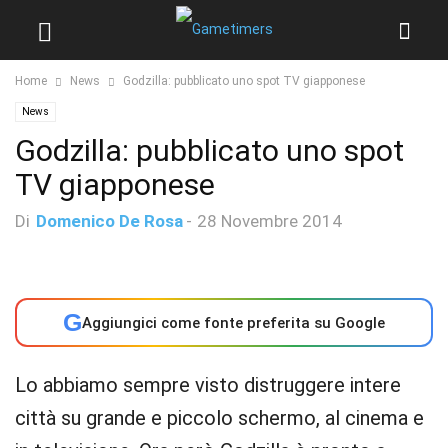
Home
News
Godzilla: pubblicato uno spot TV giapponese
News
Godzilla: pubblicato uno spot
TV giapponese
Di
Domenico De Rosa
-
28 Novembre 2014
G
Aggiungici come fonte preferita su Google
Lo abbiamo sempre visto distruggere intere
città su grande e piccolo schermo, al cinema e