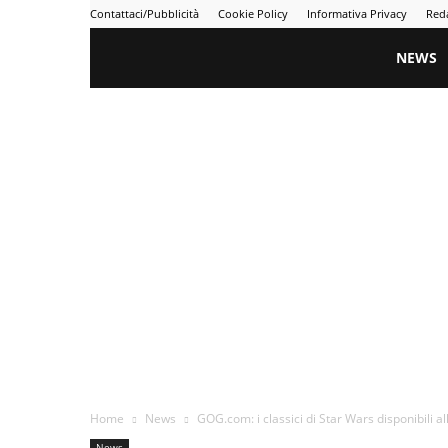
Contattaci/Pubblicità
Cookie Policy
Informativa Privacy
Red
Gametime
NEWS
Home
News
GOG.com: i classici di Star Wars disponibili al
News