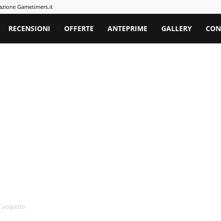
azione Gametimers.it
rs
RECENSIONI
OFFERTE
ANTEPRIME
GALLERY
CON
l'acquisto