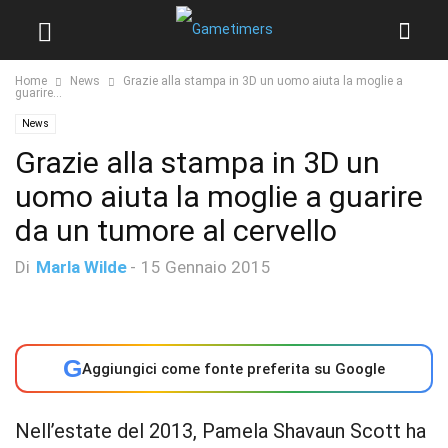
Home
News
Grazie alla stampa in 3D un uomo aiuta la moglie a
guarire...
News
Grazie alla stampa in 3D un
uomo aiuta la moglie a guarire
da un tumore al cervello
Di
Marla Wilde
-
15 Gennaio 2015
G
Aggiungici come fonte preferita su Google
Nell’estate del 2013, Pamela Shavaun Scott ha